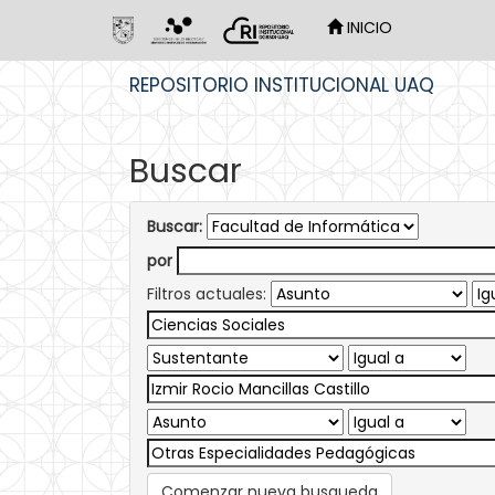
INICIO
Skip
REPOSITORIO INSTITUCIONAL UAQ
navigation
Buscar
Buscar:
por
Filtros actuales:
Comenzar nueva busqueda