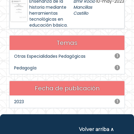
Enseñanza de la
Izmir Rocio
10-may-2023
historia mediante
Mancillas
herramientas
Castillo
tecnológicas en
educación básica.
Temas
Otras Especialidades Pedagógicas
1
Pedagogía
1
Fecha de publicación
2023
1
Volver arriba ∧