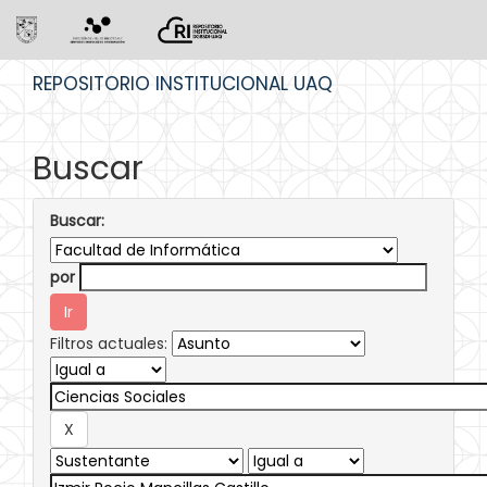
Skip
REPOSITORIO INSTITUCIONAL UAQ
navigation
Buscar
Buscar:
por
Filtros actuales: