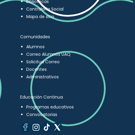
Bibliotecas
Contraloría Social
Mapa de sitio
Comunidades
Alumnos
Correo Alumnos UAQ
Solicitud Correo
Docentes
Administrativos
Educación Continua
Programas educativos
Convocatorias