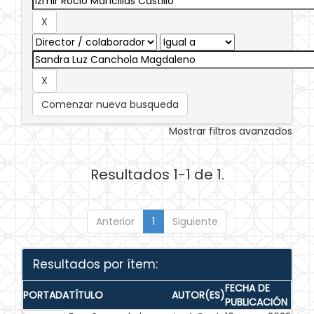
Comenzar nueva busqueda
Mostrar filtros avanzados
Resultados 1-1 de 1.
Anterior
1
Siguiente
Resultados por ítem:
FECHA DE
PORTADA
TÍTULO
AUTOR(ES)
PUBLICACIÓN