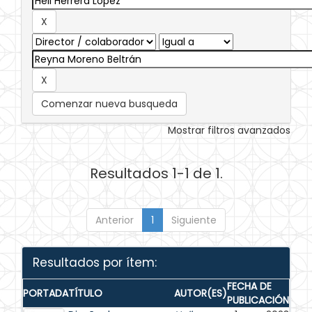
Comenzar nueva busqueda
Mostrar filtros avanzados
Resultados 1-1 de 1.
Anterior
1
Siguiente
Resultados por ítem:
FECHA DE
PORTADA
TÍTULO
AUTOR(ES)
PUBLICACIÓN