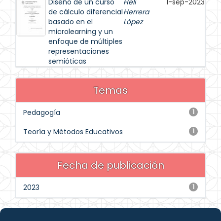
Diseño de un curso
Heli
1-sep-2023
de cálculo diferencial
Herrera
basado en el
López
microlearning y un
enfoque de múltiples
representaciones
semióticas
Temas
Pedagogía
1
Teoría y Métodos Educativos
1
Fecha de publicación
2023
1