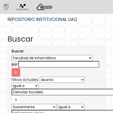
Skip
REPOSITORIO INSTITUCIONAL UAQ
navigation
Buscar
Buscar:
por
Filtros actuales: