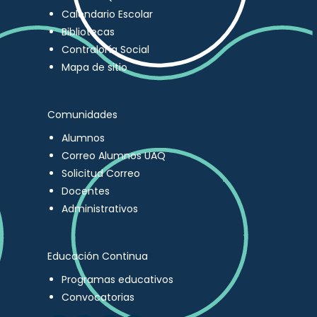
Calendario Escolar
Bibliotecas
Contraloría Social
Mapa de sitio
Comunidades
Alumnos
Correo Alumnos UAQ
Solicitud Correo
Docentes
Administrativos
Educación Continua
Programas educativos
Convocatorias