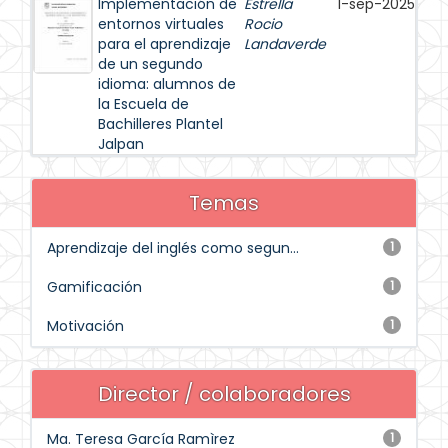
Implementación de
Estrella
1-sep-2025
entornos virtuales
Rocio
para el aprendizaje
Landaverde
de un segundo
idioma: alumnos de
la Escuela de
Bachilleres Plantel
Jalpan
Temas
Aprendizaje del inglés como segun...
1
Gamificación
1
Motivación
1
Director / colaboradores
Ma. Teresa García Ramìrez
1