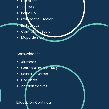
Directorio
TV UAQ
Radio UAQ
Calendario Escolar
Bibliotecas
Contraloría Social
Mapa de sitio
Comunidades
Alumnos
Correo Alumnos UAQ
Solicitud Correo
Docentes
Administrativos
Educación Continua