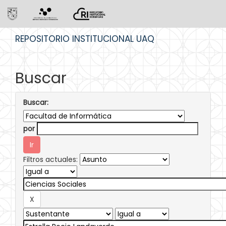
Skip
REPOSITORIO INSTITUCIONAL UAQ
navigation
Buscar
Buscar:
por
Filtros actuales: