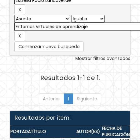
Comenzar nueva busqueda
Mostrar filtros avanzados
Resultados 1-1 de 1.
Anterior
1
Siguiente
Resultados por ítem:
FECHA DE
PORTADA
TÍTULO
AUTOR(ES)
PUBLICACIÓN