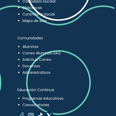
Calendario Escolar
Bibliotecas
Contraloría Social
Mapa de sitio
Comunidades
Alumnos
Correo Alumnos UAQ
Solicitud Correo
Docentes
Administrativos
Educación Continua
Programas educativos
Convocatorias