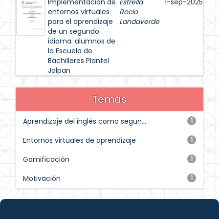
Implementación de
Estrella
1-sep-2025
entornos virtuales
Rocio
para el aprendizaje
Landaverde
de un segundo
idioma: alumnos de
la Escuela de
Bachilleres Plantel
Jalpan
Temas
Aprendizaje del inglés como segun...
1
Entornos virtuales de aprendizaje
1
Gamificación
1
Motivación
1