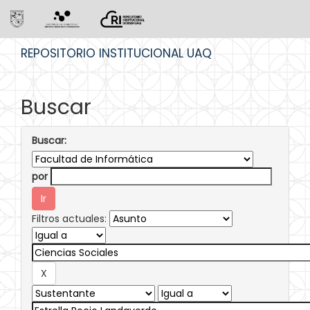
Skip
REPOSITORIO INSTITUCIONAL UAQ
navigation
Buscar
Buscar:
por
Filtros actuales: