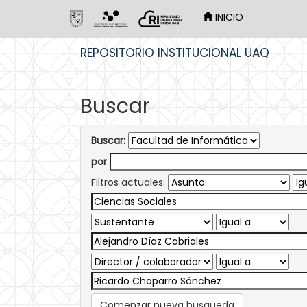
INICIO
Skip
REPOSITORIO INSTITUCIONAL UAQ
navigation
Buscar
Buscar:
por
Filtros actuales:
Comenzar nueva busqueda