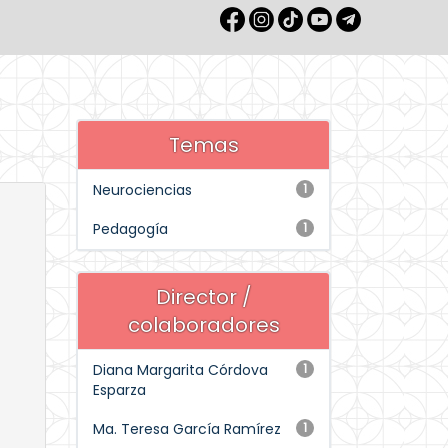
Temas
Neurociencias
1
Pedagogía
1
Director /
colaboradores
Diana Margarita Córdova
1
Esparza
Ma. Teresa García Ramírez
1