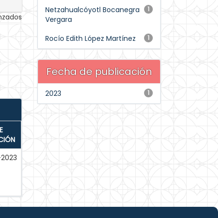
Netzahualcóyotl Bocanegra
1
anzados
Vergara
Rocío Edith López Martínez
1
Fecha de publicación
2023
1
E
CIÓN
-2023