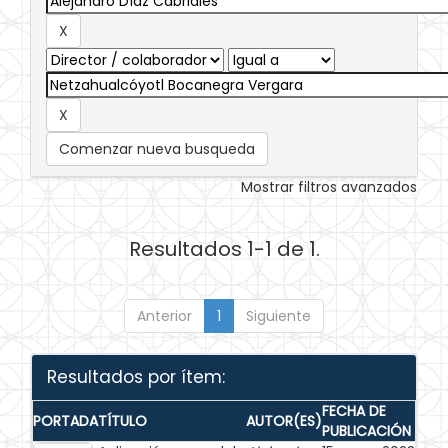
Comenzar nueva busqueda
Mostrar filtros avanzados
Resultados 1-1 de 1.
Anterior
1
Siguiente
Resultados por ítem:
FECHA DE
PORTADA
TÍTULO
AUTOR(ES)
PUBLICACIÓN