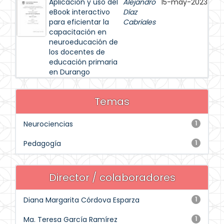
Aplicación y uso del
Alejandro
15-may-2023
eBook interactivo
Díaz
para eficientar la
Cabriales
capacitación en
neuroeducación de
los docentes de
educación primaria
en Durango
Temas
Neurociencias
1
Pedagogía
1
Director / colaboradores
Diana Margarita Córdova Esparza
1
Ma. Teresa García Ramírez
1