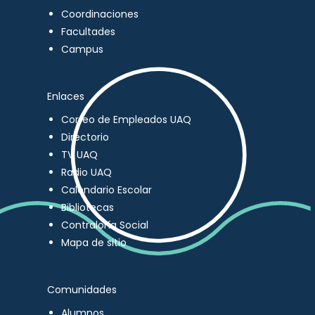
Coordinaciones
Facultades
Campus
Enlaces
Correo de Empleados UAQ
Directorio
TV UAQ
Radio UAQ
Calendario Escolar
Bibliotecas
Contraloría Social
Mapa de sitio
Comunidades
Alumnos