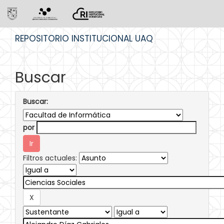
Skip
REPOSITORIO INSTITUCIONAL UAQ
navigation
Buscar
Buscar:
por
Filtros actuales: