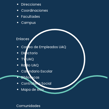
Direcciones
Coordinaciones
Facultades
Campus
Enlaces
Correo de Empleados UAQ
Directorio
TV UAQ
Radio UAQ
Calendario Escolar
Bibliotecas
Contraloría Social
Mapa de sitio
Comunidades