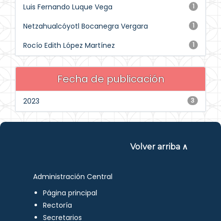
Luis Fernando Luque Vega
1
Netzahualcóyotl Bocanegra Vergara
1
Rocío Edith López Martínez
1
Fecha de publicación
2023
3
Volver arriba ∧
Administración Central
Página principal
Rectoría
Secretarios