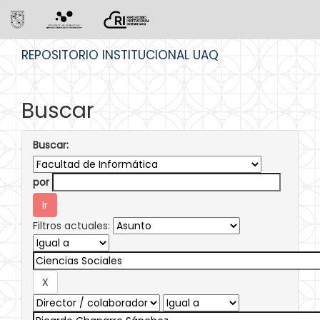
Skip
REPOSITORIO INSTITUCIONAL UAQ
navigation
Buscar
Buscar:
por
Filtros actuales: