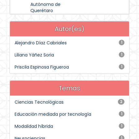
Autónoma de
Querétaro
Autor(es)
Alejandro Díaz Cabriales
1
Liliana Yáñez Soria
1
Priscila Espinosa Figueroa
1
Temas
Ciencias Tecnológicas
2
Educación mediada por tecnología
1
Modalidad híbrida
1
Neurociencias
1