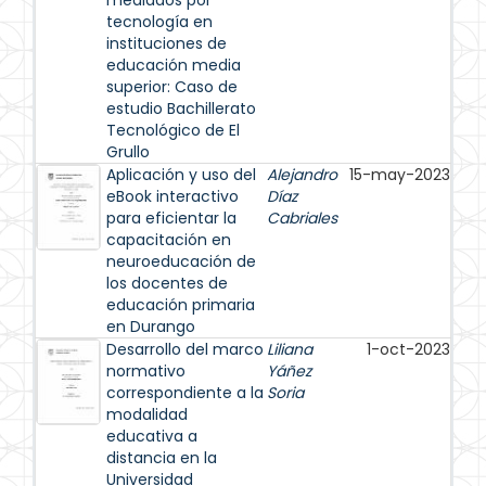
mediados por
tecnología en
instituciones de
educación media
superior: Caso de
estudio Bachillerato
Tecnológico de El
Grullo
Aplicación y uso del
Alejandro
15-may-2023
eBook interactivo
Díaz
para eficientar la
Cabriales
capacitación en
neuroeducación de
los docentes de
educación primaria
en Durango
Desarrollo del marco
Liliana
1-oct-2023
normativo
Yáñez
correspondiente a la
Soria
modalidad
educativa a
distancia en la
Universidad