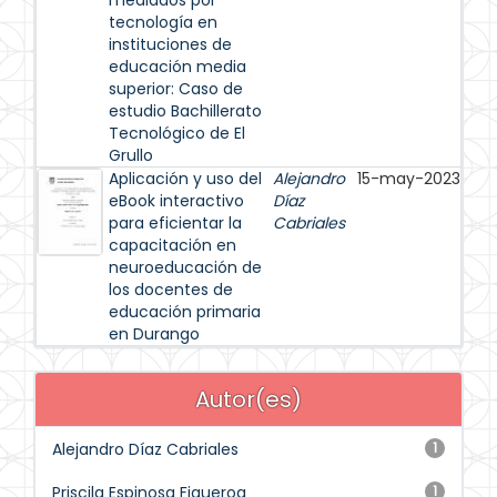
mediados por
tecnología en
instituciones de
educación media
superior: Caso de
estudio Bachillerato
Tecnológico de El
Grullo
Aplicación y uso del
Alejandro
15-may-2023
eBook interactivo
Díaz
para eficientar la
Cabriales
capacitación en
neuroeducación de
los docentes de
educación primaria
en Durango
Autor(es)
Alejandro Díaz Cabriales
1
Priscila Espinosa Figueroa
1