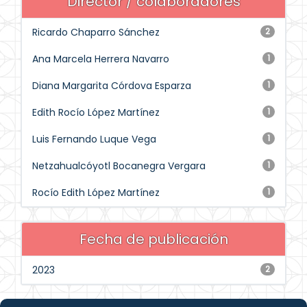
Director / colaboradores
Ricardo Chaparro Sánchez
2
Ana Marcela Herrera Navarro
1
Diana Margarita Córdova Esparza
1
Edith Rocío López Martínez
1
Luis Fernando Luque Vega
1
Netzahualcóyotl Bocanegra Vergara
1
Rocío Edith López Martínez
1
Fecha de publicación
2023
2