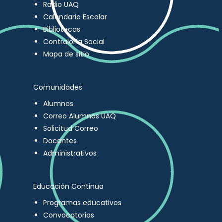
Radio UAQ
Calendario Escolar
Bibliotecas
Contraloría Social
Mapa de sitio
Comunidades
Alumnos
Correo Alumnos UAQ
Solicitud Correo
Docentes
Administrativos
Educación Continua
Programas educativos
Convocatorias