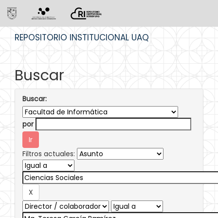
Skip
REPOSITORIO INSTITUCIONAL UAQ
navigation
Buscar
Buscar:
por
Filtros actuales: