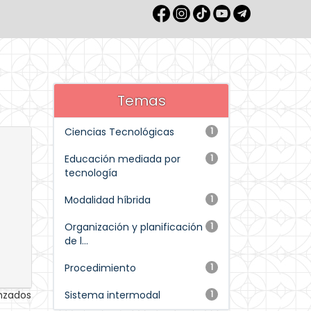
Temas
Ciencias Tecnológicas
1
Educación mediada por
1
tecnología
Modalidad híbrida
1
Organización y planificación
1
de l...
Procedimiento
1
anzados
Sistema intermodal
1