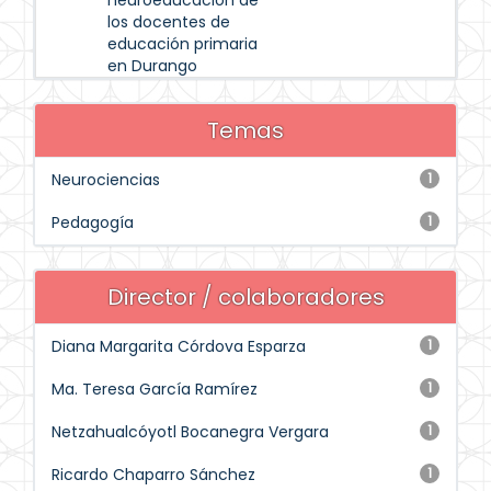
neuroeducación de
los docentes de
educación primaria
en Durango
Temas
Neurociencias
1
Pedagogía
1
Director / colaboradores
Diana Margarita Córdova Esparza
1
Ma. Teresa García Ramírez
1
Netzahualcóyotl Bocanegra Vergara
1
Ricardo Chaparro Sánchez
1