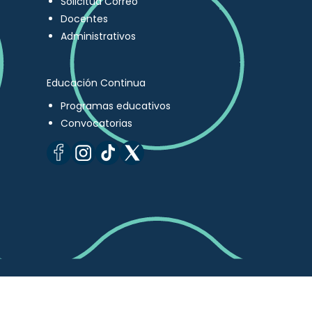
Solicitud Correo
Docentes
Administrativos
Educación Continua
Programas educativos
Convocatorias