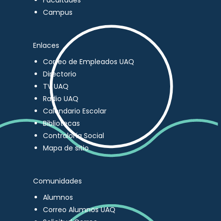
Facultades
Campus
Enlaces
Correo de Empleados UAQ
Directorio
TV UAQ
Radio UAQ
Calendario Escolar
Bibliotecas
Contraloría Social
Mapa de sitio
Comunidades
Alumnos
Correo Alumnos UAQ