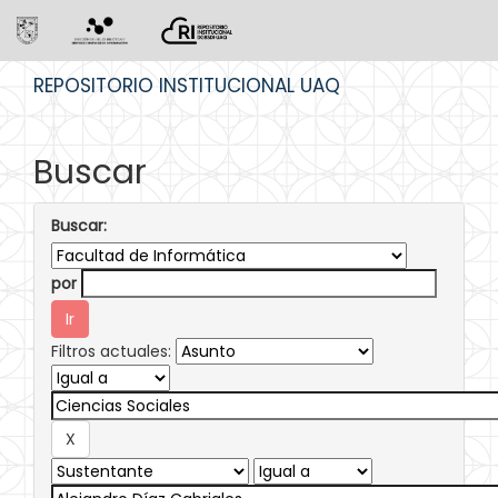
Skip
REPOSITORIO INSTITUCIONAL UAQ
navigation
Buscar
Buscar:
por
Filtros actuales: