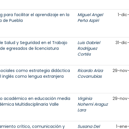
para facilitar el aprendizaje en la
Miguel Angel
1-dic
a de Puebla
Peña Azpiri
e Salud y Seguridad en el Trabajo
Luis Gabriel
31-dic
l de egresados de licenciatura
Rodríguez
Cortés
sociales como estrategia didáctica
Ricardo Ariza
29-nov
l inglés como lengua extranjera
Covarrubias
ento académico en educación media
Virginia
29-nov
émica Multidisciplinaria Valle
Nohemi Araguz
Lara
samiento crítico, comunicación y
Susana Del
1-ene