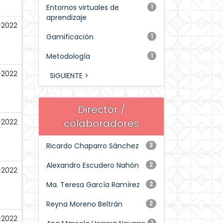
Entornos virtuales de
1
aprendizaje
-2022
Gamificación
1
Metodología
1
-2022
SIGUIENTE >
Director /
colaboradores
-2022
Ricardo Chaparro Sánchez
3
Alexandro Escudero Nahón
2
-2022
Ma. Teresa García Ramírez
2
Reyna Moreno Beltrán
2
-2022
1