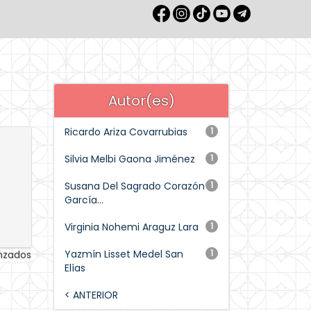
Autor(es)
Ricardo Ariza Covarrubias
1
Silvia Melbi Gaona Jiménez
1
Susana Del Sagrado Corazón
1
García...
Virginia Nohemi Araguz Lara
1
Yazmín Lisset Medel San
1
anzados
Elías
< ANTERIOR