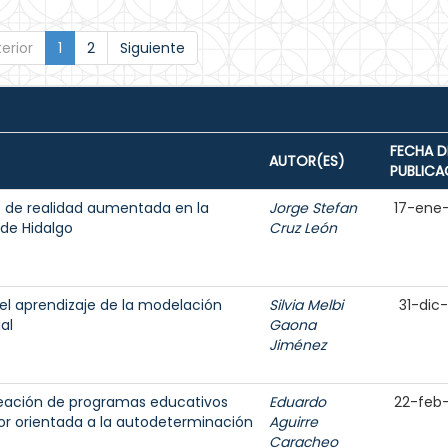
erior
1
2
Siguiente
FECHA D
AUTOR(ES)
PUBLICA
 de realidad aumentada en la
Jorge Stefan
17-ene
de Hidalgo
Cruz León
el aprendizaje de la modelación
Silvia Melbi
31-dic
al
Gaona
Jiménez
reación de programas educativos
Eduardo
22-feb
ior orientada a la autodeterminación
Aguirre
Caracheo