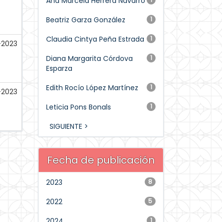
Ana Marcela Herrera Navarro
Beatriz Garza González
1
Claudia Cintya Peña Estrada
1
-2023
Diana Margarita Córdova
1
Esparza
Edith Rocío López Martínez
1
-2023
Leticia Pons Bonals
1
SIGUIENTE >
Fecha de publicación
2023
8
2022
5
2024
1