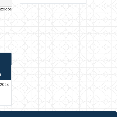
anzados
N
-2024