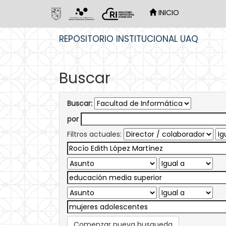
INICIO
Skip
REPOSITORIO INSTITUCIONAL UAQ
navigation
Buscar
Buscar:
por
Filtros actuales:
Comenzar nueva busqueda