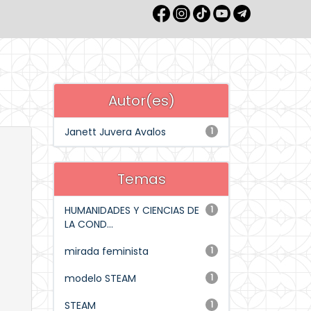
Autor(es)
Janett Juvera Avalos
1
Temas
HUMANIDADES Y CIENCIAS DE
1
LA COND...
mirada feminista
1
modelo STEAM
1
STEAM
1