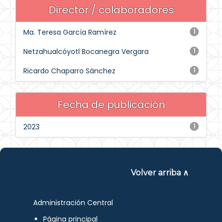
Director / colaboradores
Ma. Teresa García Ramírez
1
Netzahualcóyotl Bocanegra Vergara
1
Ricardo Chaparro Sánchez
1
Fecha de publicación
2023
1
Volver arriba ∧
Administración Central
Página principal