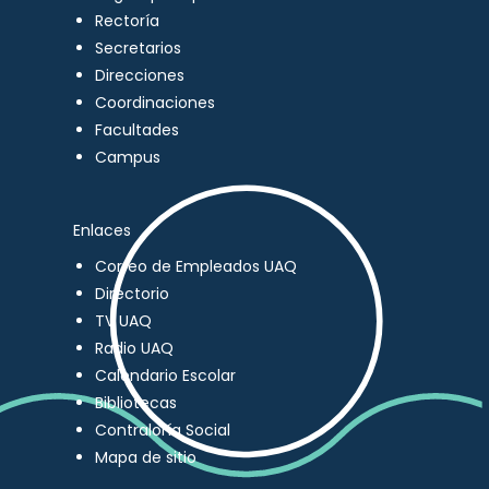
Rectoría
Secretarios
Direcciones
Coordinaciones
Facultades
Campus
Enlaces
Correo de Empleados UAQ
Directorio
TV UAQ
Radio UAQ
Calendario Escolar
Bibliotecas
Contraloría Social
Mapa de sitio