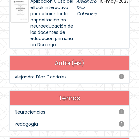
Aplicación y uso del
Alejandro
15-may-2023
eBook interactivo
Díaz
para eficientar la
Cabriales
capacitación en
neuroeducación de
los docentes de
educación primaria
en Durango
Autor(es)
Alejandro Díaz Cabriales
1
Temas
Neurociencias
1
Pedagogía
1