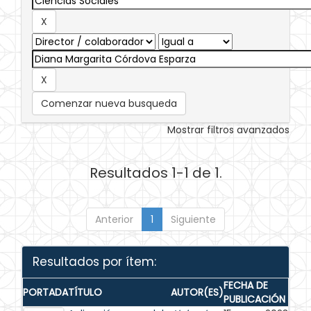
Comenzar nueva busqueda
Mostrar filtros avanzados
Resultados 1-1 de 1.
Anterior
1
Siguiente
Resultados por ítem:
FECHA DE
PORTADA
TÍTULO
AUTOR(ES)
PUBLICACIÓN