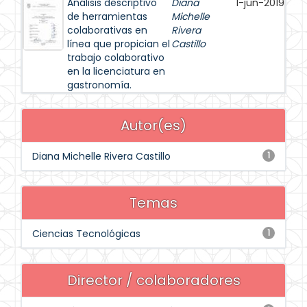
Análisis descriptivo
Diana
1-jun-2019
de herramientas
Michelle
colaborativas en
Rivera
línea que propician el
Castillo
trabajo colaborativo
en la licenciatura en
gastronomía.
Autor(es)
Diana Michelle Rivera Castillo
1
Temas
Ciencias Tecnológicas
1
Director / colaboradores