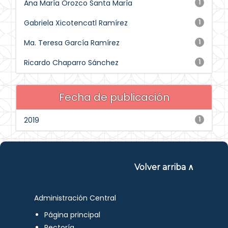
Ana María Orozco Santa María
1
Gabriela Xicotencatl Ramírez
1
Ma. Teresa García Ramírez
1
Ricardo Chaparro Sánchez
1
Fecha de publicación
2019
1
Volver arriba ∧
Administración Central
Página principal
Rectoría