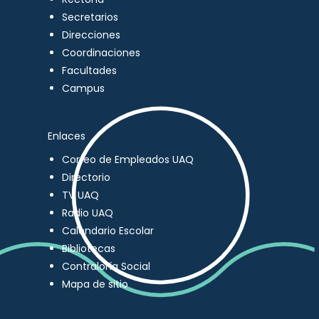
Secretarios
Direcciones
Coordinaciones
Facultades
Campus
Enlaces
Correo de Empleados UAQ
Directorio
TV UAQ
Radio UAQ
Calendario Escolar
Bibliotecas
Contraloría Social
Mapa de sitio