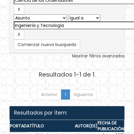
Comenzar nueva busqueda
Mostrar filtros avanzados
Resultados 1-1 de 1.
Anterior
1
Siguiente
Resultados por ítem:
FECHA DE
PORTADA
TÍTULO
AUTOR(ES)
PUBLICACIÓN