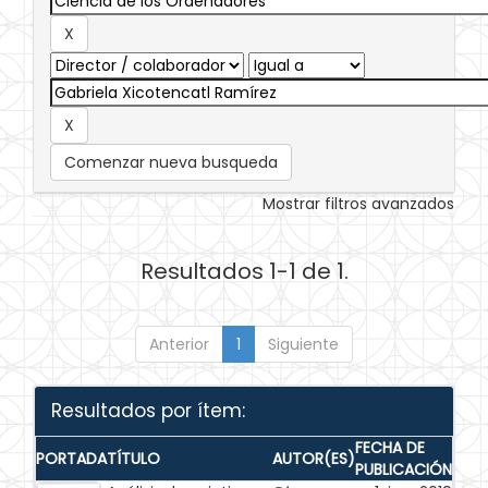
Comenzar nueva busqueda
Mostrar filtros avanzados
Resultados 1-1 de 1.
Anterior
1
Siguiente
Resultados por ítem:
FECHA DE
PORTADA
TÍTULO
AUTOR(ES)
PUBLICACIÓN