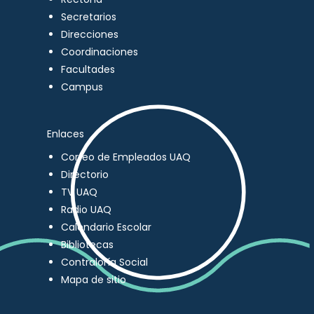
Secretarios
Direcciones
Coordinaciones
Facultades
Campus
Enlaces
Correo de Empleados UAQ
Directorio
TV UAQ
Radio UAQ
Calendario Escolar
Bibliotecas
Contraloría Social
Mapa de sitio