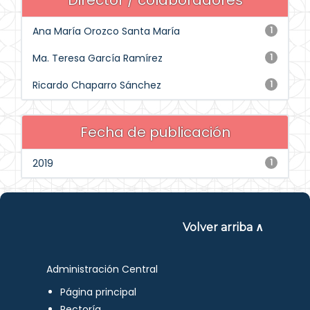
Director / colaboradores
Ana María Orozco Santa María
1
Ma. Teresa García Ramírez
1
Ricardo Chaparro Sánchez
1
Fecha de publicación
2019
1
Volver arriba ∧
Administración Central
Página principal
Rectoría