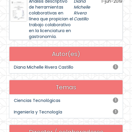
Análisis descriptivo
Diana
1-jun-2019
de herramientas
Michelle
colaborativas en
Rivera
línea que propician el
Castillo
trabajo colaborativo
en la licenciatura en
gastronomía.
Autor(es)
Diana Michelle Rivera Castillo
1
Temas
Ciencias Tecnológicas
1
Ingeniería y Tecnología
1