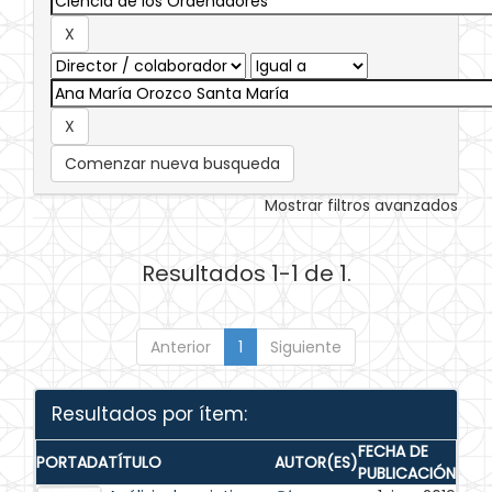
Comenzar nueva busqueda
Mostrar filtros avanzados
Resultados 1-1 de 1.
Anterior
1
Siguiente
Resultados por ítem:
FECHA DE
PORTADA
TÍTULO
AUTOR(ES)
PUBLICACIÓN