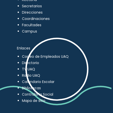
Secretarios
Direcciones
Coordinaciones
Facultades
Campus
Enlaces
Correo de Empleados UAQ
Directorio
TV UAQ
Radio UAQ
Calendario Escolar
Bibliotecas
Contraloría Social
Mapa de sitio