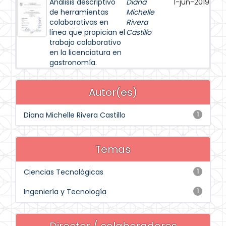
Análisis descriptivo
Diana
1-jun-2019
de herramientas
Michelle
colaborativas en
Rivera
línea que propician el
Castillo
trabajo colaborativo
en la licenciatura en
gastronomía.
Autor(es)
Diana Michelle Rivera Castillo
1
Temas
Ciencias Tecnológicas
1
Ingeniería y Tecnología
1