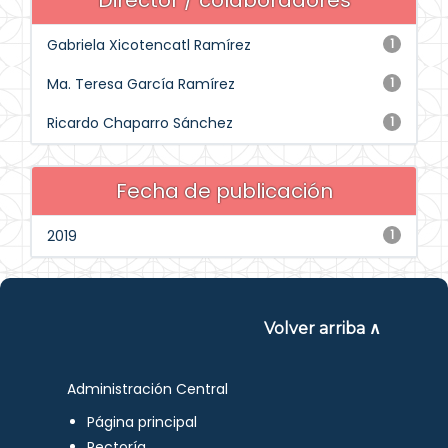
Director / colaboradores
Gabriela Xicotencatl Ramírez
1
Ma. Teresa García Ramírez
1
Ricardo Chaparro Sánchez
1
Fecha de publicación
2019
1
Volver arriba ∧
Administración Central
Página principal
Rectoría