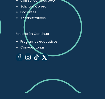
Correo Alumnos UAQ
Solicitud Correo
Docentes
Administrativos
Educación Continua
Programas educativos
Convocatorias