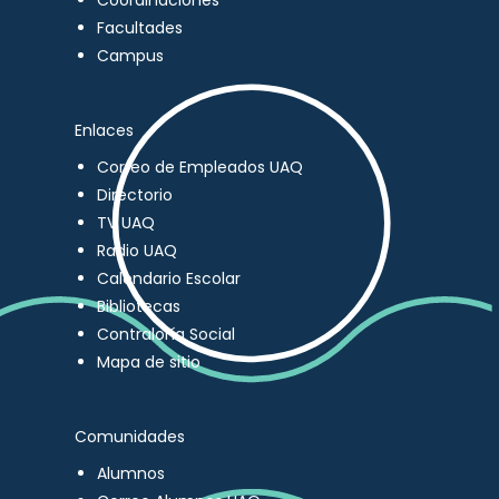
Coordinaciones
Facultades
Campus
Enlaces
Correo de Empleados UAQ
Directorio
TV UAQ
Radio UAQ
Calendario Escolar
Bibliotecas
Contraloría Social
Mapa de sitio
Comunidades
Alumnos