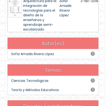
Arquitectura para la
Sofía
3-dic-2018
integración de
Amadis
tecnologías para el
Rivera
diseño de la
López
enseñanza y
aprendizaje semi-
escolarizado.
Autor(es)
Sofía Amadis Rivera López
1
Temas
Ciencias Tecnológicas
1
Teoría y Métodos Educativos
1