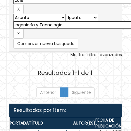
Comenzar nueva busqueda
Mostrar filtros avanzados
Resultados 1-1 de 1.
Anterior
1
Siguiente
Resultados por ítem:
FECHA DE
PORTADA
TÍTULO
AUTOR(ES)
PUBLICACIÓN