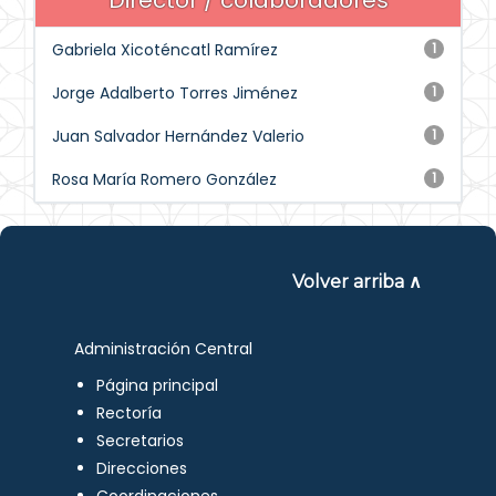
Director / colaboradores
Gabriela Xicoténcatl Ramírez
1
Jorge Adalberto Torres Jiménez
1
Juan Salvador Hernández Valerio
1
Rosa María Romero González
1
Volver arriba ∧
Administración Central
Página principal
Rectoría
Secretarios
Direcciones