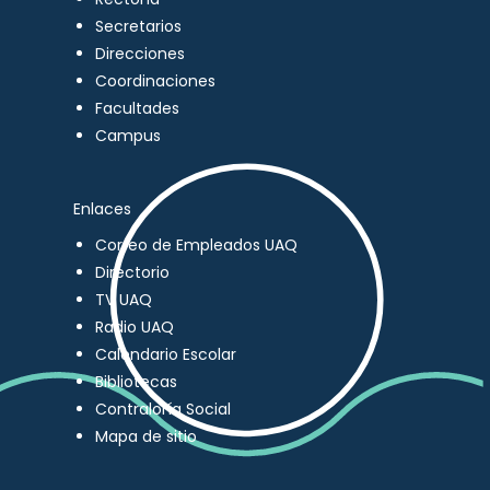
Secretarios
Direcciones
Coordinaciones
Facultades
Campus
Enlaces
Correo de Empleados UAQ
Directorio
TV UAQ
Radio UAQ
Calendario Escolar
Bibliotecas
Contraloría Social
Mapa de sitio