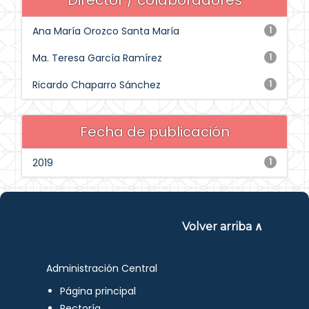
Director / colaboradores
Ana María Orozco Santa María
1
Ma. Teresa García Ramírez
1
Ricardo Chaparro Sánchez
1
Fecha de publicación
2019
1
Volver arriba ∧
Administración Central
Página principal
Rectoría