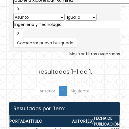
Comenzar nueva busqueda
Mostrar filtros avanzados
Resultados 1-1 de 1.
Anterior
1
Siguiente
Resultados por ítem:
FECHA DE
PORTADA
TÍTULO
AUTOR(ES)
PUBLICACIÓN