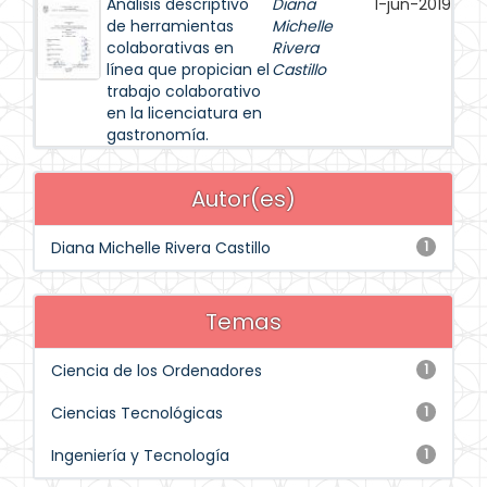
Análisis descriptivo
Diana
1-jun-2019
de herramientas
Michelle
colaborativas en
Rivera
línea que propician el
Castillo
trabajo colaborativo
en la licenciatura en
gastronomía.
Autor(es)
Diana Michelle Rivera Castillo
1
Temas
Ciencia de los Ordenadores
1
Ciencias Tecnológicas
1
Ingeniería y Tecnología
1