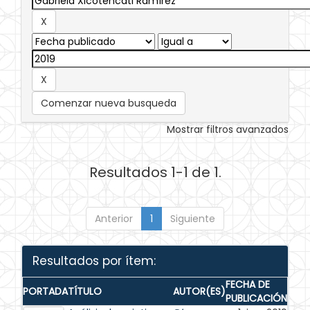
Comenzar nueva busqueda
Mostrar filtros avanzados
Resultados 1-1 de 1.
Anterior
1
Siguiente
Resultados por ítem:
FECHA DE
PORTADA
TÍTULO
AUTOR(ES)
PUBLICACIÓN