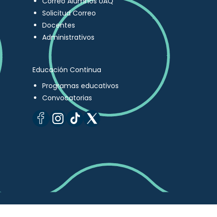
Correo Alumnos UAQ
Solicitud Correo
Docentes
Administrativos
Educación Continua
Programas educativos
Convocatorias