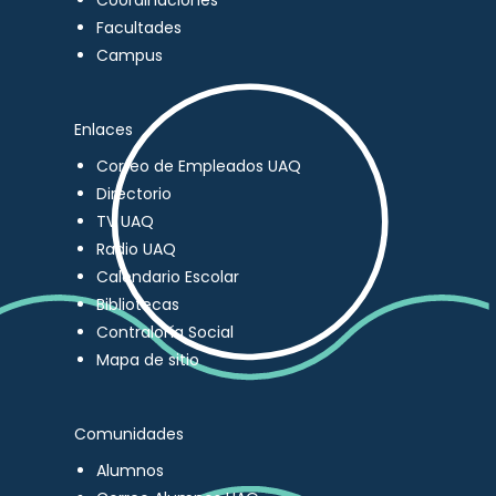
Coordinaciones
Facultades
Campus
Enlaces
Correo de Empleados UAQ
Directorio
TV UAQ
Radio UAQ
Calendario Escolar
Bibliotecas
Contraloría Social
Mapa de sitio
Comunidades
Alumnos