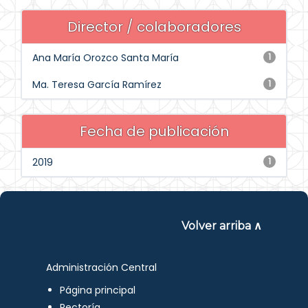
Director / colaboradores
Ana María Orozco Santa María
1
Ma. Teresa García Ramírez
1
Fecha de publicación
2019
1
Volver arriba ∧
Administración Central
Página principal
Rectoría