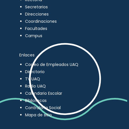
Secretarios
Direcciones
Coordinaciones
Facultades
Campus
Enlaces
Correo de Empleados UAQ
Directorio
TV UAQ
Radio UAQ
Calendario Escolar
Bibliotecas
Contraloría Social
Mapa de sitio