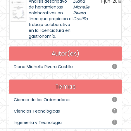
Análisis descriptivo
Diana
1-jun-2019
de herramientas
Michelle
colaborativas en
Rivera
línea que propician el
Castillo
trabajo colaborativo
en la licenciatura en
gastronomía.
Autor(es)
Diana Michelle Rivera Castillo
1
Temas
Ciencia de los Ordenadores
1
Ciencias Tecnológicas
1
Ingeniería y Tecnología
1