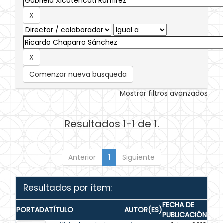
Comenzar nueva busqueda
Mostrar filtros avanzados
Resultados 1-1 de 1.
Anterior
1
Siguiente
Resultados por ítem:
FECHA DE
PORTADA
TÍTULO
AUTOR(ES)
PUBLICACIÓN