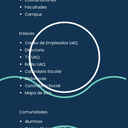
Coordinaciones
Facultades
Campus
Enlaces
Correo de Empleados UAQ
Directorio
TV UAQ
Radio UAQ
Calendario Escolar
Bibliotecas
Contraloría Social
Mapa de sitio
Comunidades
Alumnos