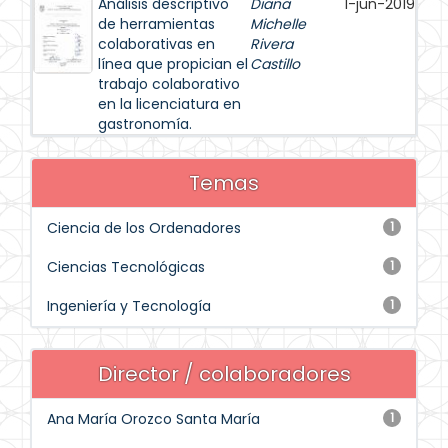
Análisis descriptivo
Diana
1-jun-2019
de herramientas
Michelle
colaborativas en
Rivera
línea que propician el
Castillo
trabajo colaborativo
en la licenciatura en
gastronomía.
Temas
Ciencia de los Ordenadores
1
Ciencias Tecnológicas
1
Ingeniería y Tecnología
1
Director / colaboradores
Ana María Orozco Santa María
1