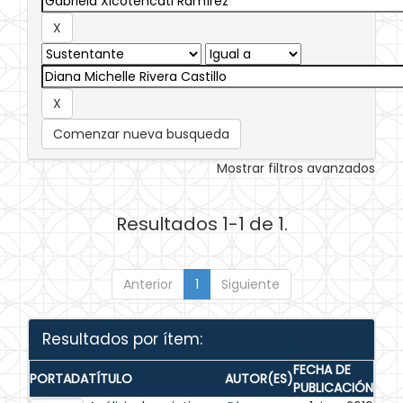
Comenzar nueva busqueda
Mostrar filtros avanzados
Resultados 1-1 de 1.
Anterior
1
Siguiente
Resultados por ítem:
FECHA DE
PORTADA
TÍTULO
AUTOR(ES)
PUBLICACIÓN