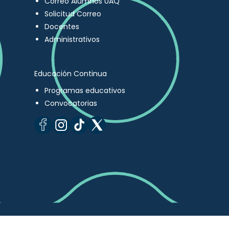
Correo Alumnos UAQ
Solicitud Correo
Docentes
Administrativos
Educación Continua
Programas educativos
Convocatorias