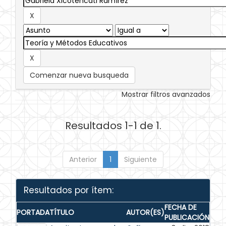
Comenzar nueva busqueda
Mostrar filtros avanzados
Resultados 1-1 de 1.
Anterior
1
Siguiente
Resultados por ítem:
FECHA DE
PORTADA
TÍTULO
AUTOR(ES)
PUBLICACIÓN