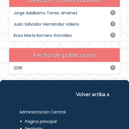
Director / colaboradores
Jorge Adalberto Torres Jiménez
1
Juan Salvador Hernández Valerio
1
Rosa María Romero González
1
Fecha de publicación
2018
1
Volver arriba ∧
Administración Central
Página principal
Rectoría