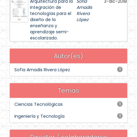
Arquitectura para la
Sofía
3-dic-2018
integración de
Amadis
tecnologías para el
Rivera
diseño de la
López
enseñanza y
aprendizaje semi-
escolarizado.
Autor(es)
Sofía Amadis Rivera López
1
Temas
Ciencias Tecnológicas
1
Ingeniería y Tecnología
1