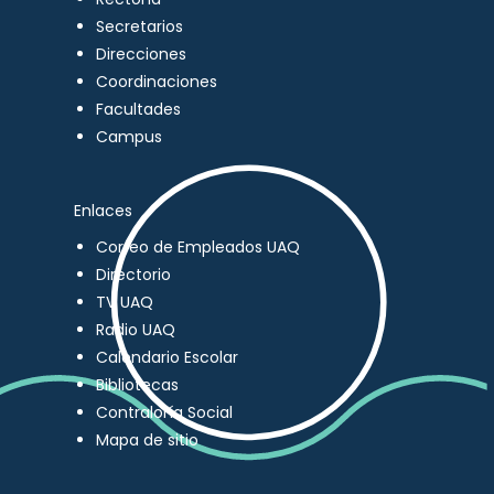
Secretarios
Direcciones
Coordinaciones
Facultades
Campus
Enlaces
Correo de Empleados UAQ
Directorio
TV UAQ
Radio UAQ
Calendario Escolar
Bibliotecas
Contraloría Social
Mapa de sitio