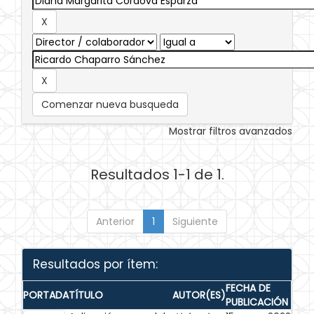
Comenzar nueva busqueda
Mostrar filtros avanzados
Resultados 1-1 de 1.
Anterior
1
Siguiente
Resultados por ítem:
FECHA DE
PORTADA
TÍTULO
AUTOR(ES)
PUBLICACIÓN