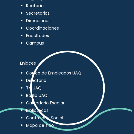
Rectoría
Secretarios
Direcciones
Coordinaciones
Facultades
Campus
Enlaces
Correo de Empleados UAQ
Directorio
TV UAQ
Radio UAQ
Calendario Escolar
Bibliotecas
Contraloría Social
Mapa de sitio