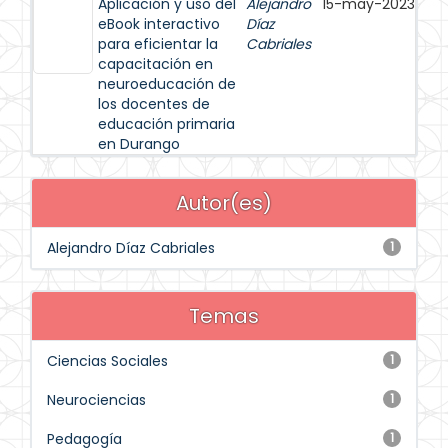
Aplicación y uso del
Alejandro
15-may-2023
eBook interactivo
Díaz
para eficientar la
Cabriales
capacitación en
neuroeducación de
los docentes de
educación primaria
en Durango
Autor(es)
Alejandro Díaz Cabriales
1
Temas
Ciencias Sociales
1
Neurociencias
1
Pedagogía
1