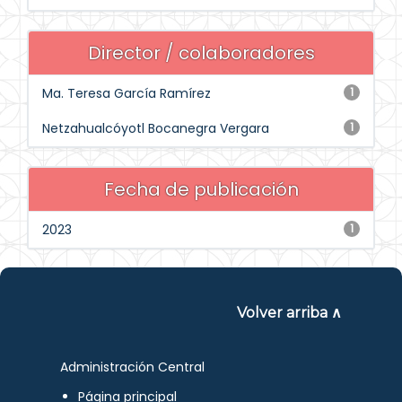
Director / colaboradores
Ma. Teresa García Ramírez
1
Netzahualcóyotl Bocanegra Vergara
1
Fecha de publicación
2023
1
Volver arriba ∧
Administración Central
Página principal