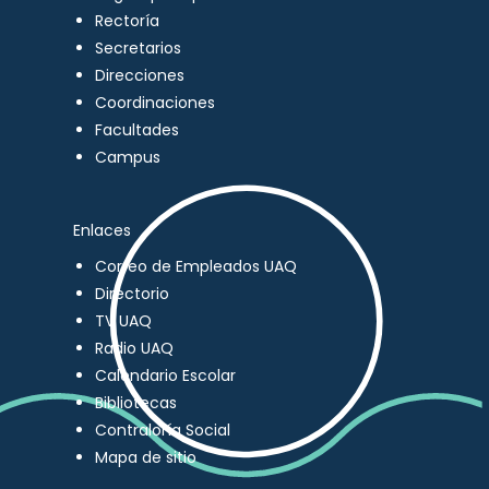
Rectoría
Secretarios
Direcciones
Coordinaciones
Facultades
Campus
Enlaces
Correo de Empleados UAQ
Directorio
TV UAQ
Radio UAQ
Calendario Escolar
Bibliotecas
Contraloría Social
Mapa de sitio