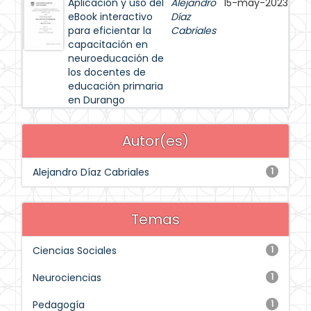
Aplicación y uso del
Alejandro
15-may-2023
eBook interactivo
Díaz
para eficientar la
Cabriales
capacitación en
neuroeducación de
los docentes de
educación primaria
en Durango
Autor(es)
Alejandro Díaz Cabriales
1
Temas
Ciencias Sociales
1
Neurociencias
1
Pedagogía
1