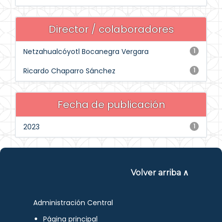
Director / colaboradores
Netzahualcóyotl Bocanegra Vergara
1
Ricardo Chaparro Sánchez
1
Fecha de publicación
2023
1
Volver arriba ∧
Administración Central
Página principal