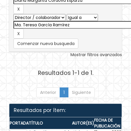
Comenzar nueva busqueda
Mostrar filtros avanzados
Resultados 1-1 de 1.
Anterior
1
Siguiente
Resultados por ítem:
FECHA DE
PORTADA
TÍTULO
AUTOR(ES)
PUBLICACIÓN