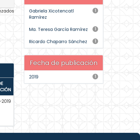
anzados
Gabriela Xicotencatl
1
Ramírez
Ma. Teresa García Ramírez
1
Ricardo Chaparro Sánchez
1
Fecha de publicación
2019
1
DE
ACIÓN
-2019