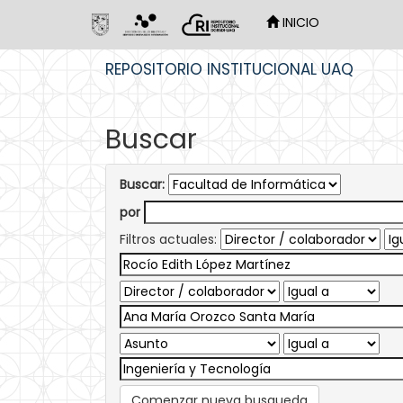
INICIO
Skip
REPOSITORIO INSTITUCIONAL UAQ
navigation
Buscar
Buscar:
por
Filtros actuales:
Comenzar nueva busqueda