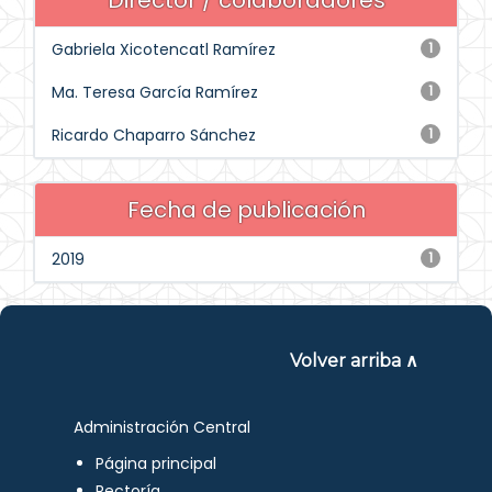
Director / colaboradores
Gabriela Xicotencatl Ramírez
1
Ma. Teresa García Ramírez
1
Ricardo Chaparro Sánchez
1
Fecha de publicación
2019
1
Volver arriba ∧
Administración Central
Página principal
Rectoría