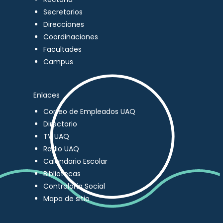
Secretarios
Direcciones
Coordinaciones
Facultades
Campus
Enlaces
Correo de Empleados UAQ
Directorio
TV UAQ
Radio UAQ
Calendario Escolar
Bibliotecas
Contraloría Social
Mapa de sitio