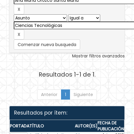
Comenzar nueva busqueda
Mostrar filtros avanzados
Resultados 1-1 de 1.
Anterior
1
Siguiente
Resultados por ítem:
FECHA DE
PORTADA
TÍTULO
AUTOR(ES)
PUBLICACIÓN