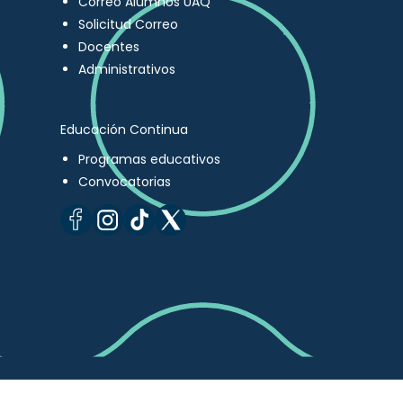
Correo Alumnos UAQ
Solicitud Correo
Docentes
Administrativos
Educación Continua
Programas educativos
Convocatorias