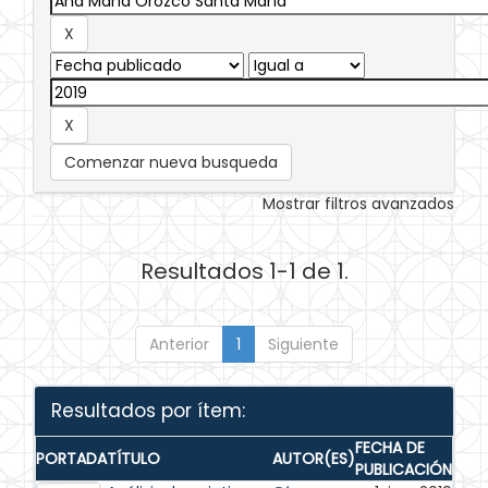
Comenzar nueva busqueda
Mostrar filtros avanzados
Resultados 1-1 de 1.
Anterior
1
Siguiente
Resultados por ítem:
FECHA DE
PORTADA
TÍTULO
AUTOR(ES)
PUBLICACIÓN