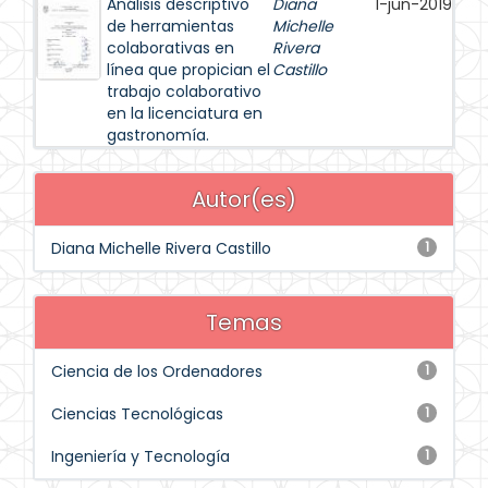
Análisis descriptivo
Diana
1-jun-2019
de herramientas
Michelle
colaborativas en
Rivera
línea que propician el
Castillo
trabajo colaborativo
en la licenciatura en
gastronomía.
Autor(es)
Diana Michelle Rivera Castillo
1
Temas
Ciencia de los Ordenadores
1
Ciencias Tecnológicas
1
Ingeniería y Tecnología
1