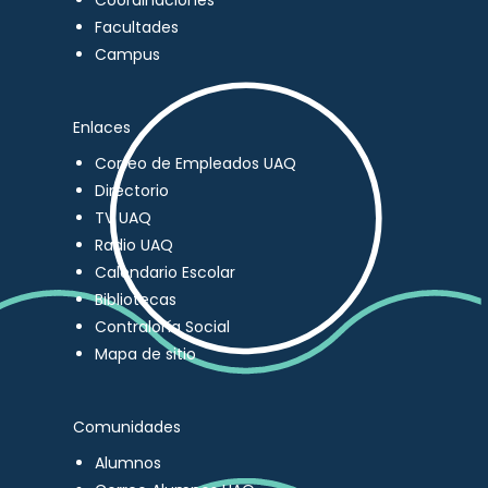
Coordinaciones
Facultades
Campus
Enlaces
Correo de Empleados UAQ
Directorio
TV UAQ
Radio UAQ
Calendario Escolar
Bibliotecas
Contraloría Social
Mapa de sitio
Comunidades
Alumnos