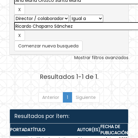
Comenzar nueva busqueda
Mostrar filtros avanzados
Resultados 1-1 de 1.
Anterior
1
Siguiente
Resultados por ítem:
FECHA DE
PORTADA
TÍTULO
AUTOR(ES)
PUBLICACIÓN