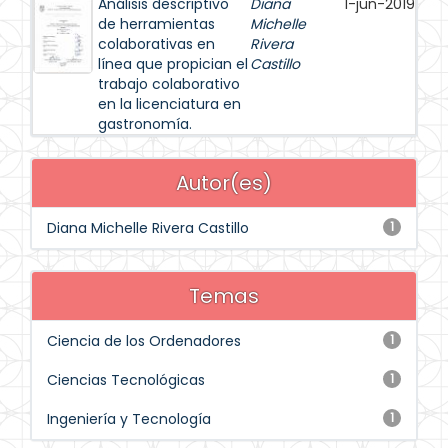
Análisis descriptivo
Diana
1-jun-2019
de herramientas
Michelle
colaborativas en
Rivera
línea que propician el
Castillo
trabajo colaborativo
en la licenciatura en
gastronomía.
Autor(es)
Diana Michelle Rivera Castillo
1
Temas
Ciencia de los Ordenadores
1
Ciencias Tecnológicas
1
Ingeniería y Tecnología
1