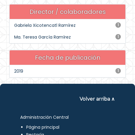
Director / colaboradores
Gabriela Xicotencatl Ramírez
1
Ma. Teresa García Ramírez
1
Fecha de publicación
2019
1
Volver arriba ∧
Administración Central
Página principal
Rectoría