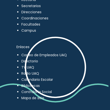
Secretarios
Direcciones
Coordinaciones
Facultades
Campus
Enlaces
Correo de Empleados UAQ
Directorio
TV UAQ
Radio UAQ
Calendario Escolar
Bibliotecas
Contraloría Social
Mapa de sitio