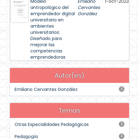
Modelo
Emiliano
1-oct-2023
antropológico del
Cervantes
emprendedor digital
González
universitario en
ambientes
universitarios:
Diseñado para
mejorar las
competencias
emprendedoras
Autor(es)
Emiliano Cervantes González
1
Temas
Otras Especialidades Pedagógicas
1
Pedagogía
1