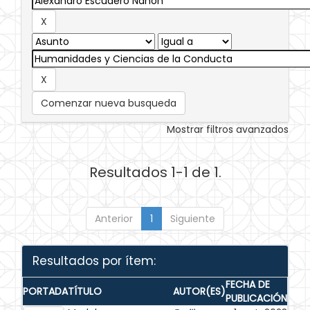
Comenzar nueva busqueda
Mostrar filtros avanzados
Resultados 1-1 de 1.
Anterior
1
Siguiente
Resultados por ítem:
FECHA DE
PORTADA
TÍTULO
AUTOR(ES)
PUBLICACIÓN