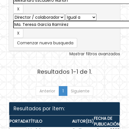
Comenzar nueva busqueda
Mostrar filtros avanzados
Resultados 1-1 de 1.
Anterior
1
Siguiente
Resultados por ítem:
FECHA DE
PORTADA
TÍTULO
AUTOR(ES)
PUBLICACIÓN