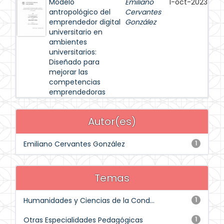
Modelo
Emiliano
1-oct-2023
antropológico del
Cervantes
emprendedor digital
González
universitario en
ambientes
universitarios:
Diseñado para
mejorar las
competencias
emprendedoras
Autor(es)
Emiliano Cervantes González
1
Temas
Humanidades y Ciencias de la Cond...
1
Otras Especialidades Pedagógicas
1