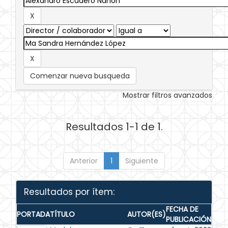
Comenzar nueva busqueda
Mostrar filtros avanzados
Resultados 1-1 de 1.
Anterior
1
Siguiente
Resultados por ítem:
FECHA DE
PORTADA
TÍTULO
AUTOR(ES)
PUBLICACIÓN