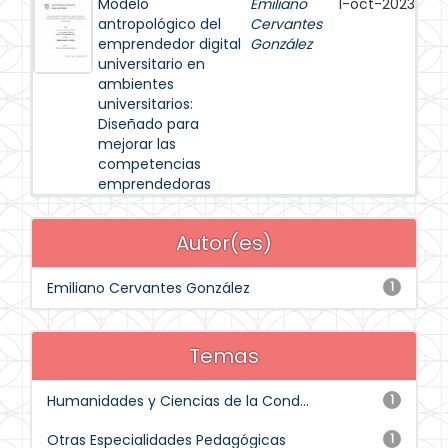
Modelo
Emiliano
1-oct-2023
antropológico del
Cervantes
emprendedor digital
González
universitario en
ambientes
universitarios:
Diseñado para
mejorar las
competencias
emprendedoras
Autor(es)
Emiliano Cervantes González
1
Temas
Humanidades y Ciencias de la Cond...
1
Otras Especialidades Pedagógicas
1