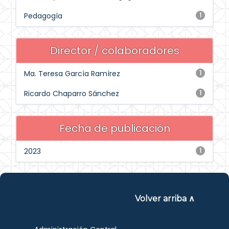
Pedagogía
1
Director / colaboradores
Ma. Teresa García Ramírez
1
Ricardo Chaparro Sánchez
1
Fecha de publicación
2023
1
Volver arriba ∧