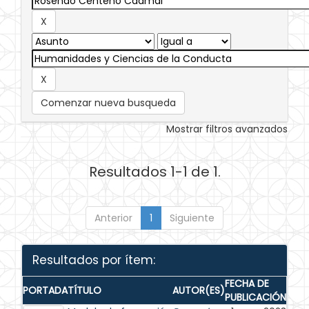
Comenzar nueva busqueda
Mostrar filtros avanzados
Resultados 1-1 de 1.
Anterior
1
Siguiente
Resultados por ítem:
FECHA DE
PORTADA
TÍTULO
AUTOR(ES)
PUBLICACIÓN