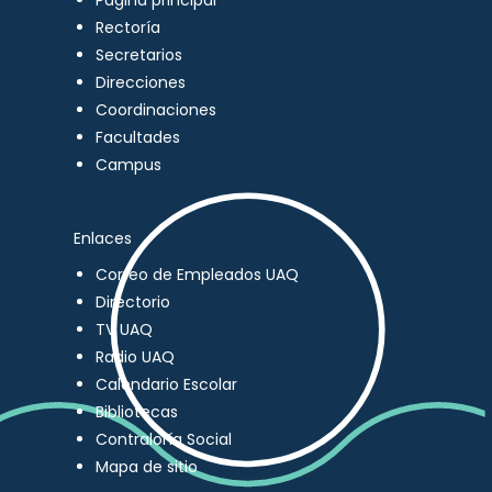
Página principal
Rectoría
Secretarios
Direcciones
Coordinaciones
Facultades
Campus
Enlaces
Correo de Empleados UAQ
Directorio
TV UAQ
Radio UAQ
Calendario Escolar
Bibliotecas
Contraloría Social
Mapa de sitio