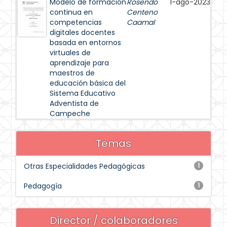
Modelo de formación
Rosendo
1-ago-2023
continua en
Centeno
competencias
Caamal
digitales docentes
basada en entornos
virtuales de
aprendizaje para
maestros de
educación básica del
Sistema Educativo
Adventista de
Campeche
Temas
Otras Especialidades Pedagógicas
1
Pedagogía
1
Director / colaboradores