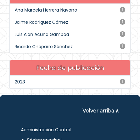
Ana Marcela Herrera Navarro
1
Jaime Rodríguez Gómez
1
Luis Alan Acuña Gamboa
1
Ricardo Chaparro Sánchez
1
Fecha de publicación
2023
1
Volver arriba ∧
Administración Central