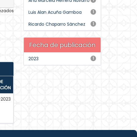
Ana Marcela Herrera Navarro
anzados
Luis Alan Acuña Gamboa
1
Ricardo Chaparro Sánchez
1
Fecha de publicación
2023
1
DE
ACIÓN
-2023