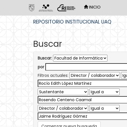
INICIO
Skip
REPOSITORIO INSTITUCIONAL UAQ
navigation
Buscar
Buscar:
por
Filtros actuales:
Comenzar nueva busqueda