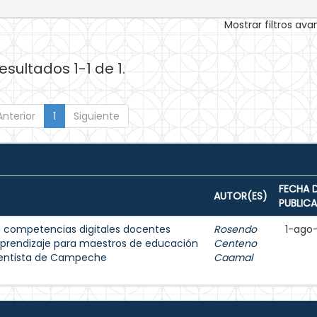
Mostrar filtros av
esultados 1-1 de 1.
Anterior
1
Siguiente
FECHA 
AUTOR(ES)
PUBLIC
 competencias digitales docentes
Rosendo
1-ago
aprendizaje para maestros de educación
Centeno
ventista de Campeche
Caamal