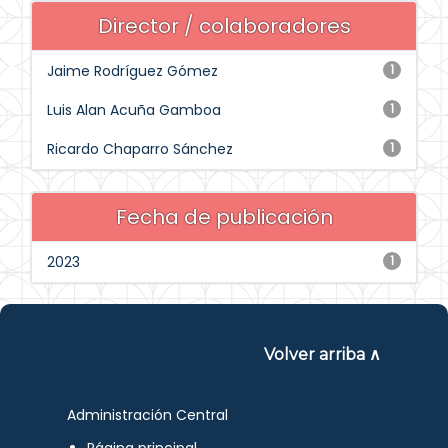
Director / colaboradores
Jaime Rodríguez Gómez
1
Luis Alan Acuña Gamboa
1
Ricardo Chaparro Sánchez
1
Fecha de publicación
2023
1
Volver arriba ∧
Administración Central