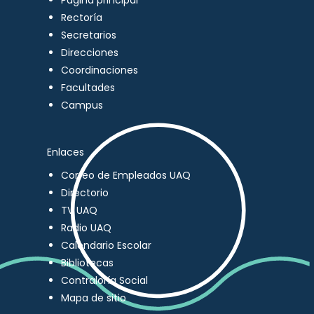
Página principal
Rectoría
Secretarios
Direcciones
Coordinaciones
Facultades
Campus
Enlaces
Correo de Empleados UAQ
Directorio
TV UAQ
Radio UAQ
Calendario Escolar
Bibliotecas
Contraloría Social
Mapa de sitio