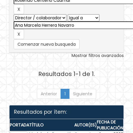
Comenzar nueva busqueda
Mostrar filtros avanzados
Resultados 1-1 de 1.
Anterior
1
Siguiente
Resultados por ítem:
FECHA DE
PORTADA
TÍTULO
AUTOR(ES)
PUBLICACIÓN