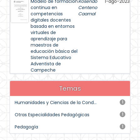
Modelo de formación
Rosendo
1-ago-2023
continua en
Centeno
competencias
Caamal
digitales docentes
basada en entornos
virtuales de
aprendizaje para
maestros de
educación básica del
Sistema Educativo
Adventista de
Campeche
Temas
Humanidades y Ciencias de la Cond...
1
Otras Especialidades Pedagógicas
1
Pedagogía
1