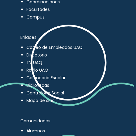
Coordinaciones
Facultades
Campus
Enlaces
Correo de Empleados UAQ
Directorio
TV UAQ
Radio UAQ
Calendario Escolar
Bibliotecas
Contraloría Social
Mapa de sitio
Comunidades
Alumnos