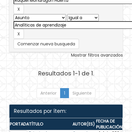
Comenzar nueva busqueda
Mostrar filtros avanzados
Resultados 1-1 de 1.
Anterior
1
Siguiente
Resultados por ítem:
FECHA DE
PORTADA
TÍTULO
AUTOR(ES)
PUBLICACIÓN