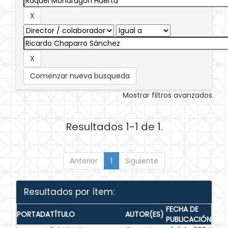
Comenzar nueva busqueda
Mostrar filtros avanzados
Resultados 1-1 de 1.
Anterior
1
Siguiente
Resultados por ítem:
FECHA DE
PORTADA
TÍTULO
AUTOR(ES)
PUBLICACIÓN