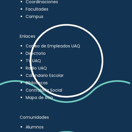
Coordinaciones
Facultades
Campus
Enlaces
Correo de Empleados UAQ
Directorio
TV UAQ
Radio UAQ
Calendario Escolar
Bibliotecas
Contraloría Social
Mapa de sitio
Comunidades
Alumnos