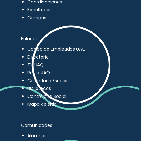
Coordinaciones
Facultades
Campus
Enlaces
Correo de Empleados UAQ
Directorio
TV UAQ
Radio UAQ
Calendario Escolar
Bibliotecas
Contraloría Social
Mapa de sitio
Comunidades
Alumnos