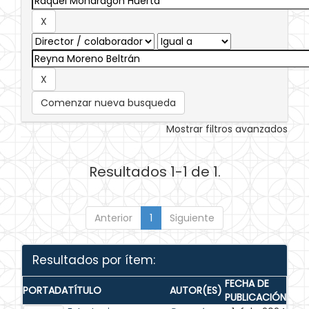
Comenzar nueva busqueda
Mostrar filtros avanzados
Resultados 1-1 de 1.
Anterior
1
Siguiente
Resultados por ítem:
FECHA DE
PORTADA
TÍTULO
AUTOR(ES)
PUBLICACIÓN