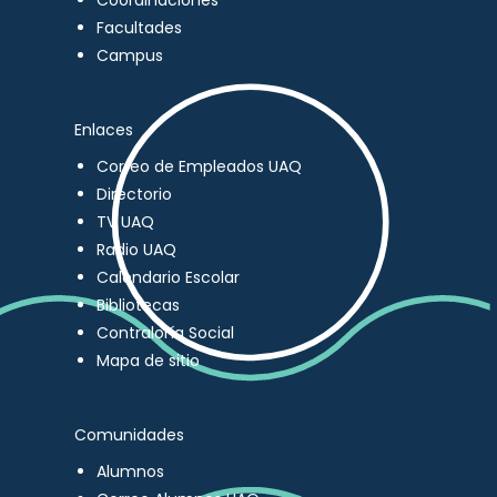
Coordinaciones
Facultades
Campus
Enlaces
Correo de Empleados UAQ
Directorio
TV UAQ
Radio UAQ
Calendario Escolar
Bibliotecas
Contraloría Social
Mapa de sitio
Comunidades
Alumnos