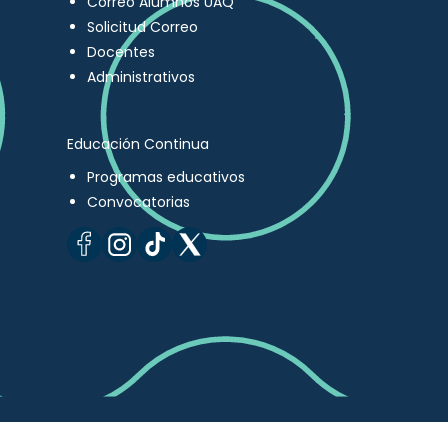
Correo Alumnos UAQ
Solicitud Correo
Docentes
Administrativos
Educación Continua
Programas educativos
Convocatorias