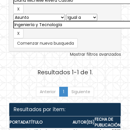
Comenzar nueva busqueda
Mostrar filtros avanzados
Resultados 1-1 de 1.
Anterior
1
Siguiente
Resultados por ítem:
FECHA DE
PORTADA
TÍTULO
AUTOR(ES)
PUBLICACIÓN