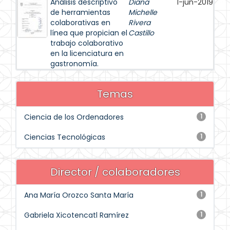
Análisis descriptivo
Diana
1-jun-2019
de herramientas
Michelle
colaborativas en
Rivera
línea que propician el
Castillo
trabajo colaborativo
en la licenciatura en
gastronomía.
Temas
Ciencia de los Ordenadores
1
Ciencias Tecnológicas
1
Director / colaboradores
Ana María Orozco Santa María
1
Gabriela Xicotencatl Ramírez
1