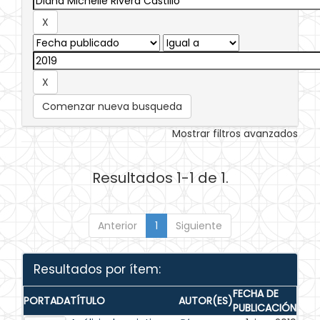
Comenzar nueva busqueda
Mostrar filtros avanzados
Resultados 1-1 de 1.
Anterior
1
Siguiente
Resultados por ítem:
FECHA DE
PORTADA
TÍTULO
AUTOR(ES)
PUBLICACIÓN