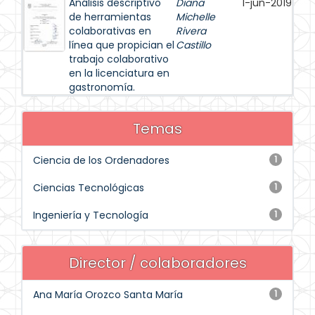
Análisis descriptivo
Diana
1-jun-2019
de herramientas
Michelle
colaborativas en
Rivera
línea que propician el
Castillo
trabajo colaborativo
en la licenciatura en
gastronomía.
Temas
Ciencia de los Ordenadores
1
Ciencias Tecnológicas
1
Ingeniería y Tecnología
1
Director / colaboradores
Ana María Orozco Santa María
1