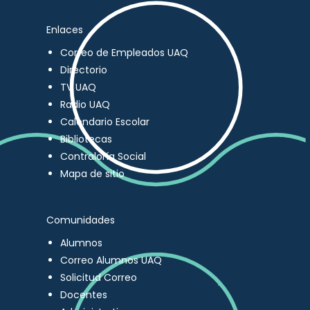
Enlaces
Correo de Empleados UAQ
Directorio
TV UAQ
Radio UAQ
Calendario Escolar
Bibliotecas
Contraloría Social
Mapa de sitio
Comunidades
Alumnos
Correo Alumnos UAQ
Solicitud Correo
Docentes