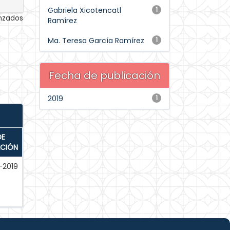
Gabriela Xicotencatl
1
anzados
Ramírez
Ma. Teresa García Ramírez
1
Fecha de publicación
2019
1
DE
ACIÓN
-2019