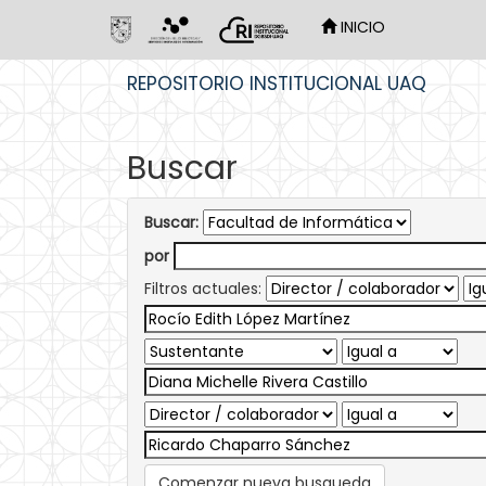
INICIO
Skip
REPOSITORIO INSTITUCIONAL UAQ
navigation
Buscar
Buscar:
por
Filtros actuales:
Comenzar nueva busqueda