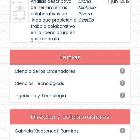
Análisis descriptivo
Diana
1-jun-2019
de herramientas
Michelle
colaborativas en
Rivera
línea que propician el
Castillo
trabajo colaborativo
en la licenciatura en
gastronomía.
Temas
Ciencia de los Ordenadores
1
Ciencias Tecnológicas
1
Ingeniería y Tecnología
1
Director / colaboradores
Gabriela Xicotencatl Ramírez
1