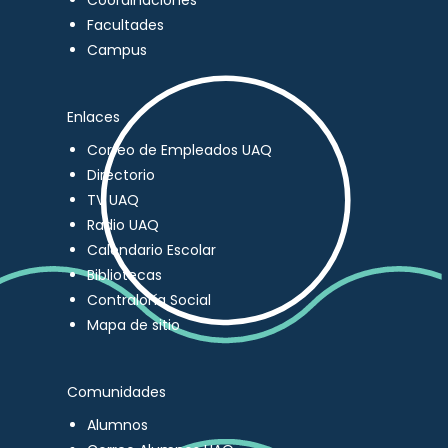
Coordinaciones
Facultades
Campus
Enlaces
Correo de Empleados UAQ
Directorio
TV UAQ
Radio UAQ
Calendario Escolar
Bibliotecas
Contraloría Social
Mapa de sitio
Comunidades
Alumnos