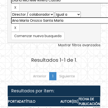
Comenzar nueva busqueda
Mostrar filtros avanzados
Resultados 1-1 de 1.
Anterior
1
Siguiente
Resultados por ítem:
FECHA DE
PORTADA
TÍTULO
AUTOR(ES)
PUBLICACIÓN