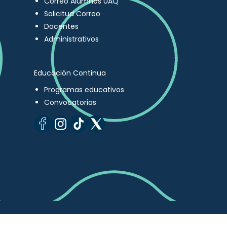
Correo Alumnos UAQ
Solicitud Correo
Docentes
Administrativos
Educación Continua
Programas educativos
Convocatorias