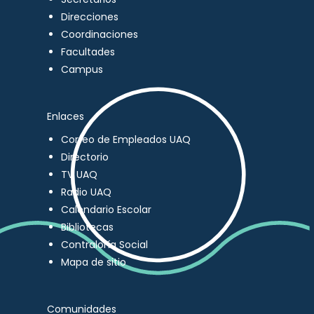
Direcciones
Coordinaciones
Facultades
Campus
Enlaces
Correo de Empleados UAQ
Directorio
TV UAQ
Radio UAQ
Calendario Escolar
Bibliotecas
Contraloría Social
Mapa de sitio
Comunidades