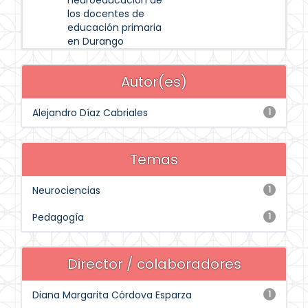
neuroeducación de
los docentes de
educación primaria
en Durango
Autor(es)
Alejandro Díaz Cabriales
1
Temas
Neurociencias
1
Pedagogía
1
Director / colaboradores
Diana Margarita Córdova Esparza
1