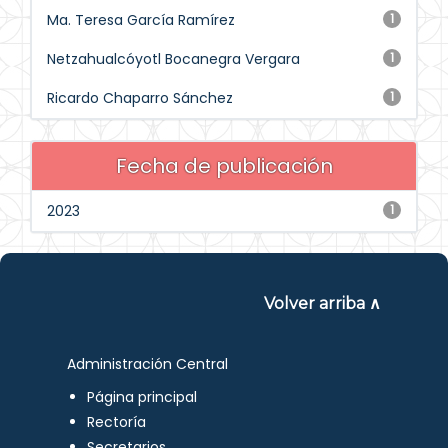
Ma. Teresa García Ramírez
1
Netzahualcóyotl Bocanegra Vergara
1
Ricardo Chaparro Sánchez
1
Fecha de publicación
2023
1
Volver arriba ∧
Administración Central
Página principal
Rectoría
Secretarios