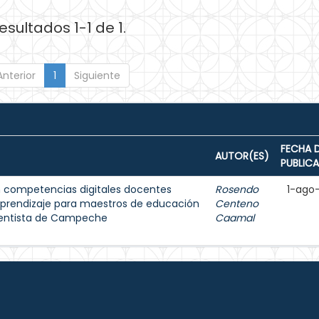
esultados 1-1 de 1.
Anterior
1
Siguiente
FECHA 
AUTOR(ES)
PUBLIC
 competencias digitales docentes
Rosendo
1-ago
aprendizaje para maestros de educación
Centeno
ventista de Campeche
Caamal