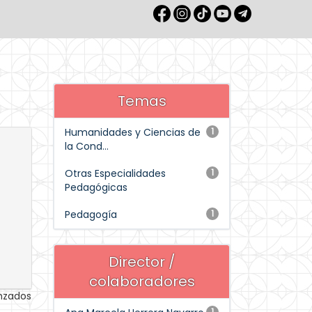
Temas
Humanidades y Ciencias de
1
la Cond...
Otras Especialidades
1
Pedagógicas
Pedagogía
1
Director /
colaboradores
anzados
1