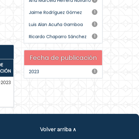
Ana Marcela Herrera Navarro
Jaime Rodríguez Gómez
1
Luis Alan Acuña Gamboa
1
Ricardo Chaparro Sánchez
1
Fecha de publicación
DE
ACIÓN
2023
1
-2023
Volver arriba ∧