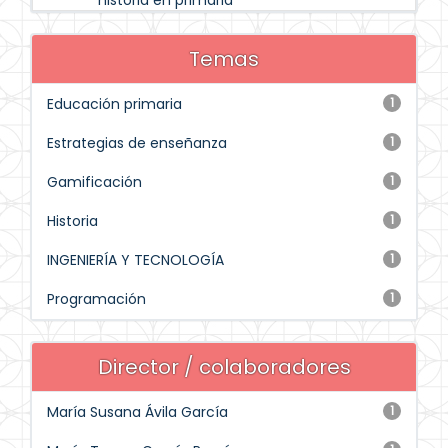
historia en primaria
Temas
Educación primaria
1
Estrategias de enseñanza
1
Gamificación
1
Historia
1
INGENIERÍA Y TECNOLOGÍA
1
Programación
1
Director / colaboradores
María Susana Ávila García
1