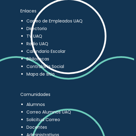
Enlaces
Correo de Empleados UAQ
Directorio
TV UAQ
Radio UAQ
Calendario Escolar
Bibliotecas
Contraloría Social
Mapa de sitio
Comunidades
Alumnos
Correo Alumnos UAQ
Solicitud Correo
Docentes
Administrativos