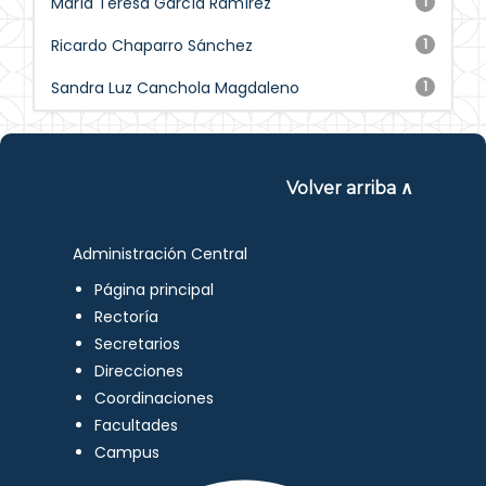
María Teresa García Ramírez
1
Ricardo Chaparro Sánchez
1
Sandra Luz Canchola Magdaleno
1
Volver arriba ∧
Administración Central
Página principal
Rectoría
Secretarios
Direcciones
Coordinaciones
Facultades
Campus