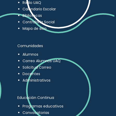
Radio UAQ
Calendario Escolar
Bibliotecas
Contraloría Social
Mapa de sitio
Comunidades
Alumnos
Correo Alumnos UAQ
Solicitud Correo
Docentes
Administrativos
Educación Continua
Programas educativos
Convocatorias