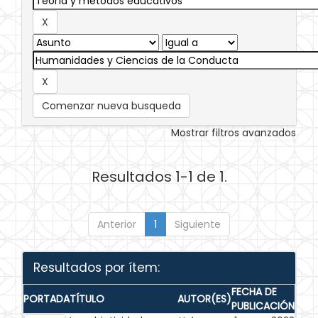
Comenzar nueva busqueda
Mostrar filtros avanzados
Resultados 1-1 de 1.
Anterior
1
Siguiente
Resultados por ítem:
FECHA DE
PORTADA
TÍTULO
AUTOR(ES)
PUBLICACIÓN