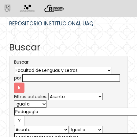
Skip
REPOSITORIO INSTITUCIONAL UAQ
navigation
Buscar
Buscar:
por
Filtros actuales: