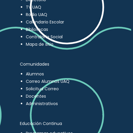
TV UAQ
Radio UAQ
Calendario Escolar
Bibliotecas
Contraloría Social
Mapa de sitio
Comunidades
Alumnos
Correo Alumnos UAQ
Solicitud Correo
Docentes
Administrativos
Educación Continua