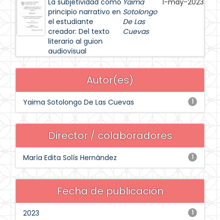
La subjetividad como
Yaima
1-may-2023
principio narrativo en
Sotolongo
el estudiante
De Las
creador: Del texto
Cuevas
literario al guion
audiovisual
Autor(es)
Yaima Sotolongo De Las Cuevas
1
Director / colaboradores
María Edita Solís Hernández
1
Fecha de publicación
2023
1