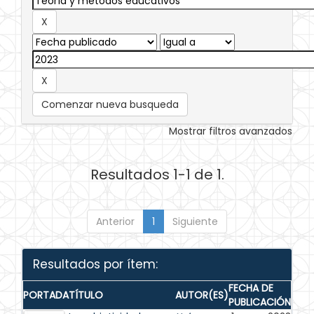
Comenzar nueva busqueda
Mostrar filtros avanzados
Resultados 1-1 de 1.
Anterior
1
Siguiente
Resultados por ítem:
FECHA DE
PORTADA
TÍTULO
AUTOR(ES)
PUBLICACIÓN