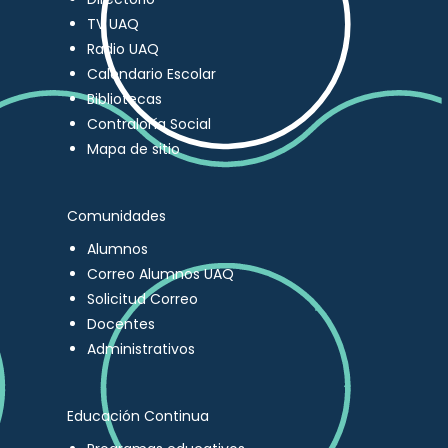
TV UAQ
Radio UAQ
Calendario Escolar
Bibliotecas
Contraloría Social
Mapa de sitio
Comunidades
Alumnos
Correo Alumnos UAQ
Solicitud Correo
Docentes
Administrativos
Educación Continua