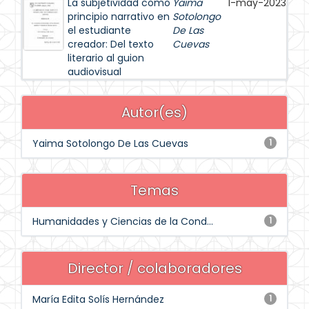
La subjetividad como
Yaima
1-may-2023
principio narrativo en
Sotolongo
el estudiante
De Las
creador: Del texto
Cuevas
literario al guion
audiovisual
Autor(es)
Yaima Sotolongo De Las Cuevas
1
Temas
Humanidades y Ciencias de la Cond...
1
Director / colaboradores
María Edita Solís Hernández
1