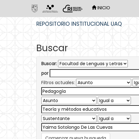
INICIO
Skip
REPOSITORIO INSTITUCIONAL UAQ
navigation
Buscar
Buscar:
por
Filtros actuales:
Comenzar nueva busqueda