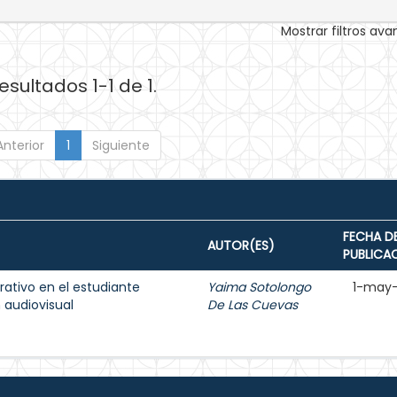
Mostrar filtros av
esultados 1-1 de 1.
Anterior
1
Siguiente
FECHA D
AUTOR(ES)
PUBLICA
rativo en el estudiante
Yaima Sotolongo
1-may
n audiovisual
De Las Cuevas