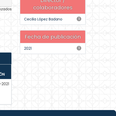
Director /
colaboradores
anzados
Cecilia López Badano
1
Fecha de publicación
2021
1
IÓN
-2021