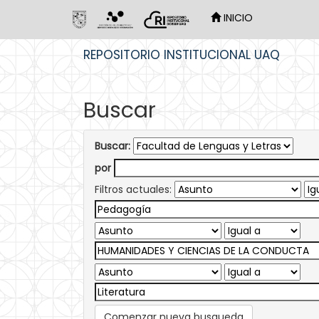
INICIO
Skip
REPOSITORIO INSTITUCIONAL UAQ
navigation
Buscar
Buscar:
por
Filtros actuales:
Comenzar nueva busqueda